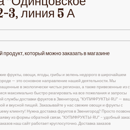
ка "Одинцовское
2-3, линия 5 А
й продукт, который можно заказать в магазине
ие фрукты, овощи, ягоды, грибы и зелень недорого в широчайшем
городе — это основное направление нашей деятельности. Мы
ащенные в экологически чистых регионах, а также привезенные из 
емся максимально быстро реагировать на все пожелания и запросы
оей службы доставки фруктов в Звенигород. "КУПИФРУКТЫ-RU" — ва
ой и вкусной пищей. Заказывайте у нас свежие овощи и фрукты с
шему клиенту! Нужна доставка фруктов в Звенигород? Просто позвон
 заявку из формы обратной связи. "КУПИФРУКТЫ-RU" – удобный зака
аказов наш сайт работает круглосуточно. Доставка заказов