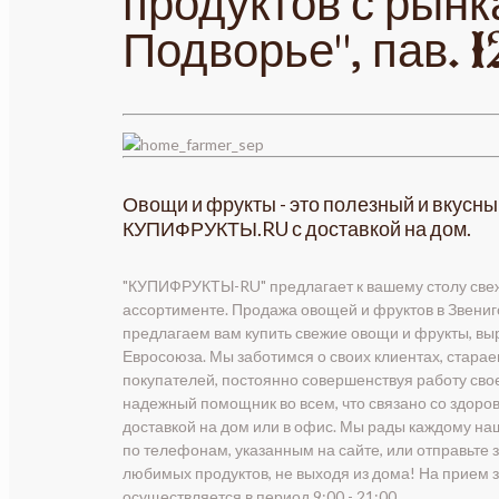
продуктов с рын
Подворье", пав. 1
Овощи и фрукты - это полезный и вкусны
КУПИФРУКТЫ.RU с доставкой на дом.
"КУПИФРУКТЫ-RU" предлагает к вашему столу свеж
ассортименте. Продажа овощей и фруктов в Звени
предлагаем вам купить свежие овощи и фрукты, выр
Евросоюза. Мы заботимся о своих клиентах, стара
покупателей, постоянно совершенствуя работу св
надежный помощник во всем, что связано со здоров
доставкой на дом или в офис. Мы рады каждому на
по телефонам, указанным на сайте, или отправьте
любимых продуктов, не выходя из дома! На прием з
осуществляется в период 9:00 - 21:00