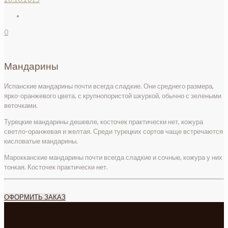
0
Мандарины
Испанские мандарины почти всегда сладкие. Они среднего размера,
ярко-оранжевого цвета, с крупнопористой шкуркой, обычно с зелеными
веточками.
Турецкие мандарины дешевле, косточек практически нет, кожура
светло-оранжевая и желтая. Среди турецких сортов чаще встречаются
кисловатые мандарины.
Марокканские мандарины почти всегда сладкие и сочные, кожура у них
тонкая. Косточек практически нет.
ОФОРМИТЬ ЗАКАЗ